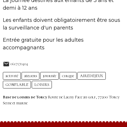
La journée destinés aux enfants de 3 ans et
demi à 12 ans
Les enfants doivent obligatoirement être sous
la surveillance d'un parents
Entrée gratuite pour les adultes
accompagnants
0617570404
activité
ateliers
journée
cirque
AIREDEJEUX
GONFLABLE
LOISIRS
Base de loisirs de Torcy
Route de Lagny Face au golf, 77200 Torcy
Seine et marne