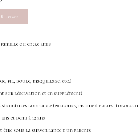
Billetweb
 famille ou entre amis
ie, fil, boule, maquillage, etc.)
t sur réservation et en supplément)
ec structures gonflable (parcours, piscine à balles, toboggan,
 ans et demi à 12 ans
t être sous la surveillance d'un parents