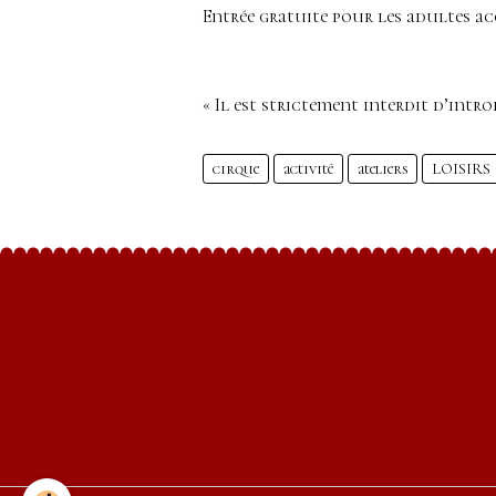
Entrée gratuite pour les adultes 
« Il est strictement interdit d’int
cirque
activité
ateliers
LOISIRS