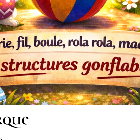
rque
0